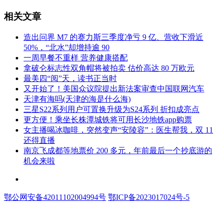
相关文章
​造出问界 M7 的赛力斯三季度净亏 9 亿、营收下滑近
50%，“北水”却增持逾 90
​一周早餐不重样 营养健康搭配
​拿破仑标志性双角帽将被拍卖 估价高达 80 万欧元
​最美四“阅”天，读书正当时
​又开始了！美国众议院提出新法案审查中国联网汽车
​天津有海吗(天津的海是什么海)
​三星S22系列用户可置换升级为S24系列 折扣成亮点
​更方便！乘坐长株潭城铁将可用长沙地铁app购票
​女主播喝冰咖啡，突然变声“安陵容”：医生帮我，双 11
还得直播
​南京飞成都等地票价 200 多元，年前最后一个抄底游的
机会来啦
联系和投稿：yexiu027@foxmail.com
鄂公网安备42011102004994号
鄂ICP备2023017024号-5