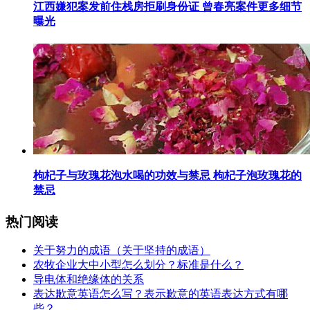
​江西嫌犯案发前住栈房拒刷身份证 曾春亮案件更多细节
曝光
​枸杞子与玫瑰花泡水喝的功效与禁忌 枸杞子泡玫瑰花的
禁忌
热门阅读
​关于努力的成语（关于坚持的成语）
​农牧企业大中小型怎么划分？标准是什么？
​导电体和绝缘体的关系
​表达歉意英语怎么写？表示歉意的英语表达方式有哪
些？