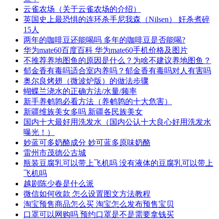
​云雀农场（关于云雀农场的介绍）
​英国史上最恐惧的连环杀手尼我森（Nilsen） 奸杀煮碎
15人
​两年的咖啡豆还能喝吗 多年的咖啡豆是否能喝?
​华为mate60百度百科 华为mate60手机价格及图片
​不推荐养地图鱼的原因是什么？为啥不建议养地图鱼？
​郁金香有毒吗适合室内养吗？郁金香有毒吗对人有害吗
​奥尔良烤翅（微波炉版）的做法步骤
​蝴蝶兰浇水的正确方法/水量/频率
​新手养鹌鹑必看方法（养鹌鹑的十大危害）
​新疆维族美女多吗 新疆各民族美女
​国内十大最好用洗发水（国内公认十大良心好用洗发水
曝光！）
​妙蓝可多奶酪成分 妙可蓝多原味奶酪
​雷州市茂德公古城
​瓶装豆腐乳可以带上飞机吗 没有液体的豆腐乳可以带上
飞机吗
​越剧陈少春是什么派
​微信如何收款 怎么设置图文方法教程
​淘宝预售商品怎么买 淘宝怎么发布预售宝贝
​口罩可以网购吗 预约口罩是不是需要拿钱买