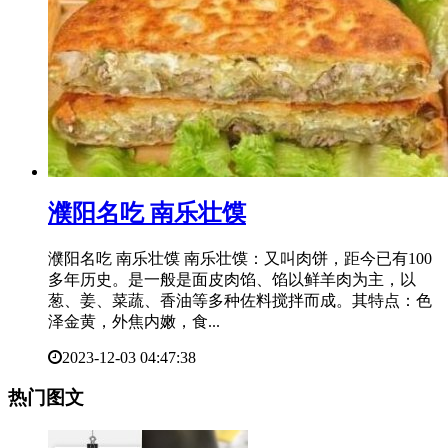
​濮阳名吃 南乐壮馍
濮阳名吃 南乐壮馍 南乐壮馍：又叫肉饼，距今已有100
多年历史。是一般是面皮肉馅、馅以鲜羊肉为主，以
葱、姜、菜蔬、香油等多种佐料搅拌而成。其特点：色
泽金黄，外焦内嫩，食...
2023-12-03 04:47:38
热门图文