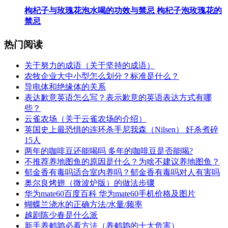
​枸杞子与玫瑰花泡水喝的功效与禁忌 枸杞子泡玫瑰花的
禁忌
热门阅读
​关于努力的成语（关于坚持的成语）
​农牧企业大中小型怎么划分？标准是什么？
​导电体和绝缘体的关系
​表达歉意英语怎么写？表示歉意的英语表达方式有哪
些？
​云雀农场（关于云雀农场的介绍）
​英国史上最恐惧的连环杀手尼我森（Nilsen） 奸杀煮碎
15人
​两年的咖啡豆还能喝吗 多年的咖啡豆是否能喝?
​不推荐养地图鱼的原因是什么？为啥不建议养地图鱼？
​郁金香有毒吗适合室内养吗？郁金香有毒吗对人有害吗
​奥尔良烤翅（微波炉版）的做法步骤
​华为mate60百度百科 华为mate60手机价格及图片
​蝴蝶兰浇水的正确方法/水量/频率
​越剧陈少春是什么派
​新手养鹌鹑必看方法（养鹌鹑的十大危害）