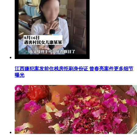
​江西嫌犯案发前住栈房拒刷身份证 曾春亮案件更多细节
曝光