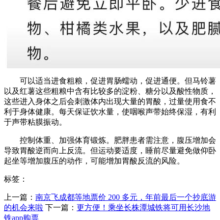
可以适当进食粗粮，促进胃肠蠕动，促进通便。但马铃薯
以及红薯这些粗粮中含有比较多的淀粉、糖分以及酸性物质，
这些进入身体之后会刺激体内出现大量的胃酸，过量使用食不
利于身体健康。每天保证饮水量，使咽喉声带始终保湿，有利
于声带粘膜振动。
控制体重、加强体育锻炼。肥胖患者需注意，腹压增加会
导致胃酸逆而向上反流。但运动要适度，睡前尽量避免做仰卧
起坐等增加腹压的动作，可能增加胃酸反流的风险。
标签：
上一篇：
​南京飞成都等地票价 200 多元，年前最后一个抄底游
的机会来啦
下一篇：
​更方便！乘坐长株潭城铁将可用长沙地
铁app购票