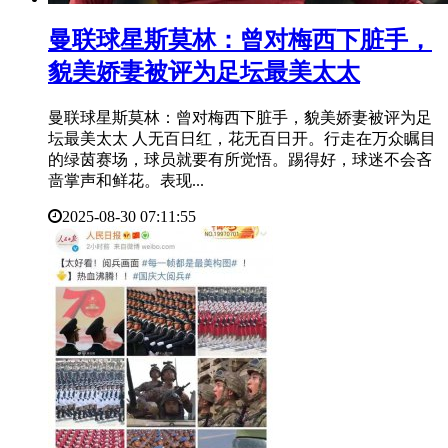
​曼联球星斯莫林：曾对梅西下脏手，
貌美娇妻被评为足坛最美太太
曼联球星斯莫林：曾对梅西下脏手，貌美娇妻被评为足
坛最美太太 人无百日红，花无百日开。行走在万众瞩目
的绿茵赛场，球员就要有所觉悟。踢得好，球迷不会吝
啬掌声和鲜花。表现...
2025-08-30 07:11:55