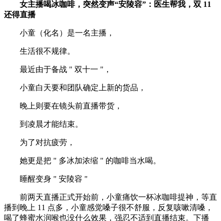
女主播喝冰咖啡，突然变声“安陵容”：医生帮我，双 11
还得直播
小童（化名）是一名主播，
生活很不规律。
最近由于备战 " 双十一 "，
小童白天要和团队确定上新的货品，
晚上则要在镜头前直播带货，
到凌晨才能结束。
为了对抗疲劳，
她更是把 " 多冰加浓缩 " 的咖啡当水喝。
睡醒变身 " 安陵容 "
前两天直播正式开始前，小童痛饮一杯冰咖啡提神，等直
播到晚上 11 点多，小童感觉嗓子很不舒服，反复咳嗽清嗓，
喝了蜂蜜水润喉也没什么效果，强忍不适到直播结束。下播