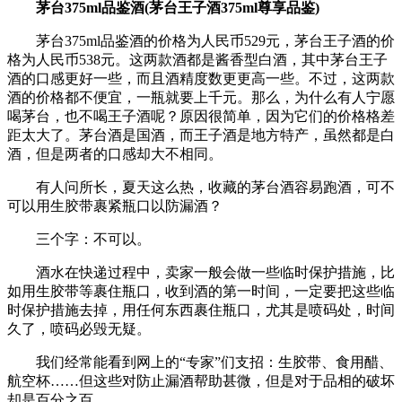
茅台375ml品鉴酒(茅台王子酒375ml尊享品鉴)
茅台375ml品鉴酒的价格为人民币529元，茅台王子酒的价
格为人民币538元。这两款酒都是酱香型白酒，其中茅台王子
酒的口感更好一些，而且酒精度数更更高一些。不过，这两款
酒的价格都不便宜，一瓶就要上千元。那么，为什么有人宁愿
喝茅台，也不喝王子酒呢？原因很简单，因为它们的价格格差
距太大了。茅台酒是国酒，而王子酒是地方特产，虽然都是白
酒，但是两者的口感却大不相同。
有人问所长，夏天这么热，收藏的茅台酒容易跑酒，可不
可以用生胶带裹紧瓶口以防漏酒？
三个字：不可以。
酒水在快递过程中，卖家一般会做一些临时保护措施，比
如用生胶带等裹住瓶口，收到酒的第一时间，一定要把这些临
时保护措施去掉，用任何东西裹住瓶口，尤其是喷码处，时间
久了，喷码必毁无疑。
我们经常能看到网上的“专家”们支招：生胶带、食用醋、
航空杯……但这些对防止漏酒帮助甚微，但是对于品相的破坏
却是百分之百。