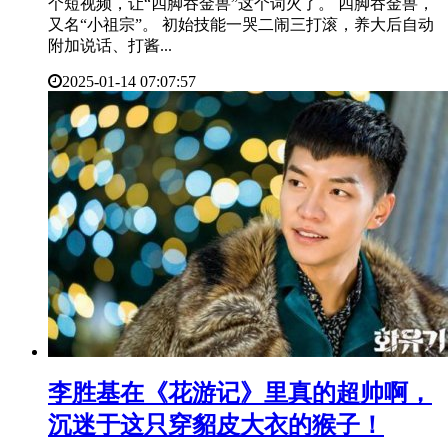
个短视频，让“四脚吞金兽”这个词火了。 四脚吞金兽，
又名“小祖宗”。 初始技能一哭二闹三打滚，养大后自动
附加说话、打酱...
2025-01-14 07:07:57
​李胜基在《花游记》里真的超帅啊，
沉迷于这只穿貂皮大衣的猴子！