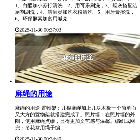
1、白醋加小苏打清洗，2、用可乐刷洗，3、烟灰搭配洁
厕剂刷洗，4、洁厕灵加洗衣粉清洗，5、用牙膏擦洗，
6、环保酵素加食用碱兑...
2025-11-30 00:37:03
​麻绳的用途
麻绳的用途 置物架：几根麻绳加上几块木板一个简单而
又大方的置物架就搭建完成了。照片墙：在照片墙的外
圈，使用麻绳点缀，显得更加文艺感与温馨。编织成网
兜：吊花盆用绳子编...
2025-11-30 00:34:49