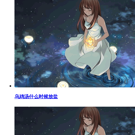
​乌鸡汤什么时候放盐