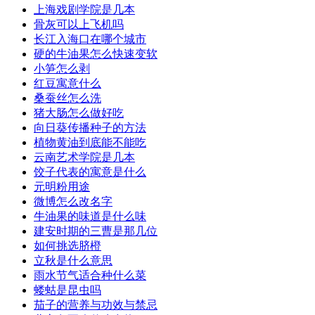
​上海戏剧学院是几本
​骨灰可以上飞机吗
​长江入海口在哪个城市
​硬的牛油果怎么快速变软
​小笋怎么剥
​红豆寓意什么
​桑蚕丝怎么洗
​猪大肠怎么做好吃
​向日葵传播种子的方法
​植物黄油到底能不能吃
​云南艺术学院是几本
​饺子代表的寓意是什么
​元明粉用途
​微博怎么改名字
​牛油果的味道是什么味
​建安时期的三曹是那几位
​如何挑选脐橙
​立秋是什么意思
​雨水节气适合种什么菜
​蝼蛄是昆虫吗
​茄子的营养与功效与禁忌