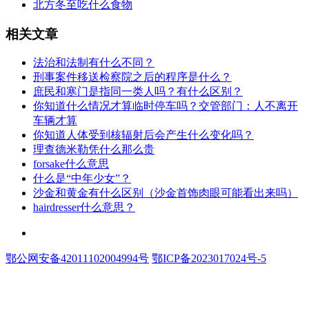
​北方冬至吃什么食物
相关文章
​法治和法制有什么不同？
​刑事案件移送检察院之后的程序是什么？
​庶民和寒门是指同一类人吗？有什么区别？
​你知道什么情况才算临时停车吗？交管部门：人不离开
车辆才算
​你知道人体受到核辐射后会产生什么变化吗？
​理查德米勒凭什么那么贵
​forsake什么意思
​什么是“中年少女”？
​沙金和黄金有什么区别（沙金首饰肉眼可能看出来吗）
​hairdresser什么意思？
联系和投稿：yexiu027@foxmail.com
鄂公网安备42011102004994号
鄂ICP备2023017024号-5