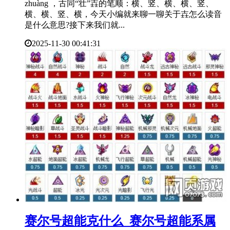
zhuàng ，古同“壮”壵的笔顺：横、竖、横、横、竖、
横、横、竖、横，今天小编就来聊一聊关于壵怎么读音
是什么意思?接下来我们就...
2025-11-30 00:41:31
​赛尔号超能克什么_赛尔号超能系属