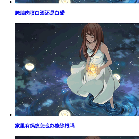
​腌腊肉喷白酒还是白醋
​家里有蚂蚁怎么办能除根吗