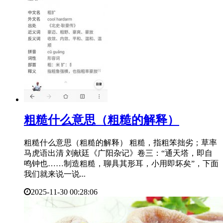
​粗糙什么意思（粗糙的解释）
粗糙什么意思（粗糙的解释） 粗糙，指粗笨拙劣；草率
马虎语出清 刘献廷《广阳杂记》卷三：“通天塔，即自
鸣钟也……制造粗糙，聊具其形耳，小用即坏矣”，下面
我们就来说一说...
2025-11-30 00:28:06