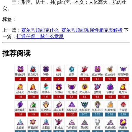
壵：形声。从士，爿( pán)声。本义：人体高大，肌肉壮
实。
标签：
上一篇：
​赛尔号超能克什么_赛尔号超能系属性相克表解析
下
一篇：
​打通任督二脉什么意思
推荐阅读