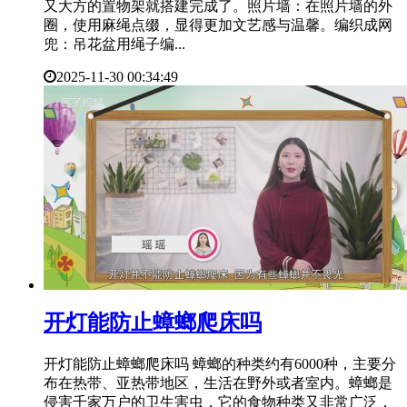
又大方的置物架就搭建完成了。照片墙：在照片墙的外
圈，使用麻绳点缀，显得更加文艺感与温馨。编织成网
兜：吊花盆用绳子编...
2025-11-30 00:34:49
​开灯能防止蟑螂爬床吗
开灯能防止蟑螂爬床吗 蟑螂的种类约有6000种，主要分
布在热带、亚热带地区，生活在野外或者室内。蟑螂是
侵害千家万户的卫生害虫，它的食物种类又非常广泛，