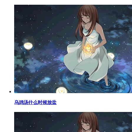
​乌鸡汤什么时候放盐