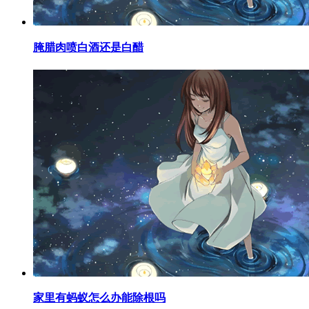
​腌腊肉喷白酒还是白醋
​家里有蚂蚁怎么办能除根吗