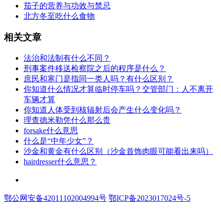
​茄子的营养与功效与禁忌
​北方冬至吃什么食物
相关文章
​法治和法制有什么不同？
​刑事案件移送检察院之后的程序是什么？
​庶民和寒门是指同一类人吗？有什么区别？
​你知道什么情况才算临时停车吗？交管部门：人不离开
车辆才算
​你知道人体受到核辐射后会产生什么变化吗？
​理查德米勒凭什么那么贵
​forsake什么意思
​什么是“中年少女”？
​沙金和黄金有什么区别（沙金首饰肉眼可能看出来吗）
​hairdresser什么意思？
联系和投稿：yexiu027@foxmail.com
鄂公网安备42011102004994号
鄂ICP备2023017024号-5