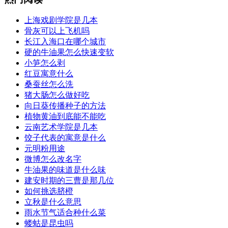
​上海戏剧学院是几本
​骨灰可以上飞机吗
​长江入海口在哪个城市
​硬的牛油果怎么快速变软
​小笋怎么剥
​红豆寓意什么
​桑蚕丝怎么洗
​猪大肠怎么做好吃
​向日葵传播种子的方法
​植物黄油到底能不能吃
​云南艺术学院是几本
​饺子代表的寓意是什么
​元明粉用途
​微博怎么改名字
​牛油果的味道是什么味
​建安时期的三曹是那几位
​如何挑选脐橙
​立秋是什么意思
​雨水节气适合种什么菜
​蝼蛄是昆虫吗