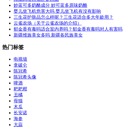
​妙蓝可多奶酪成分 妙可蓝多原味奶酪
​婴儿坐飞机危害大吗 婴儿坐飞机有没有影响
​三生花护肤品怎么样呢？三生花适合多大年龄用？
​云雀农场（关于云雀农场的介绍）
​郁金香有毒吗适合室内养吗？郁金香有毒吗对人有害吗
​新疆维族美女多吗 新疆各民族美女
热门标签
​电视墙
​拿破仑
​陈冠希
​陈冠希头像
​啤酒
耙耙柑
丑橘
母猫
​木瓜
长安诺
​海参
​大蒜