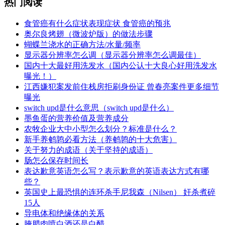
热门阅读
​食管癌有什么症状表现症状 食管癌的预兆
​奥尔良烤翅（微波炉版）的做法步骤
​蝴蝶兰浇水的正确方法/水量/频率
​显示器分辨率怎么调（显示器分辨率怎么调最佳）
​国内十大最好用洗发水（国内公认十大良心好用洗发水
曝光！）
​江西嫌犯案发前住栈房拒刷身份证 曾春亮案件更多细节
曝光
​switch upd是什么意思（switch upd是什么）
​墨鱼蛋的营养价值及营养成分
​农牧企业大中小型怎么划分？标准是什么？
​新手养鹌鹑必看方法（养鹌鹑的十大危害）
​关于努力的成语（关于坚持的成语）
​肠怎么保存时间长
​表达歉意英语怎么写？表示歉意的英语表达方式有哪
些？
​英国史上最恐惧的连环杀手尼我森（Nilsen） 奸杀煮碎
15人
​导电体和绝缘体的关系
​腌腊肉喷白酒还是白醋