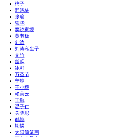
​柿子
邢昭林
张瑜
窦骁
窦骁家境
黄老板
刘涛
刘涛私生子
文竹
​丝瓜
​冰籽
​万圣节
宁静
王小毅
赖美云
王勉
温子仁
关晓彤
鹌鹑
​蝴蝶
​太阳简笔画