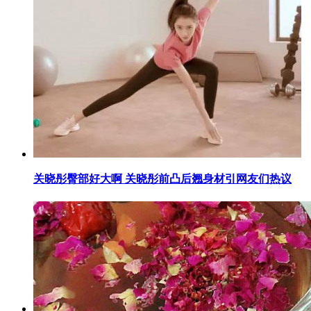
关晓彤臀部好大啊 关晓彤前凸后翘身材引网友们热议