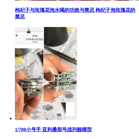
​枸杞子与玫瑰花泡水喝的功效与禁忌 枸杞子泡玫瑰花的
禁忌
​1/700小号手 亚利桑那号战列舰模型